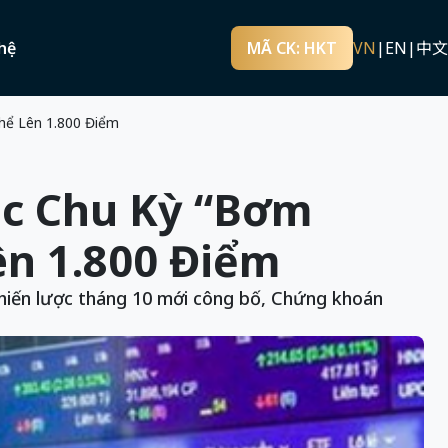
hệ
MÃ CK: HKT
VN
|
EN
|
中文
hể Lên 1.800 Điểm
ác Chu Kỳ “Bơm
ên 1.800 Điểm
 lược tháng 10 mới công bố, Chứng khoán