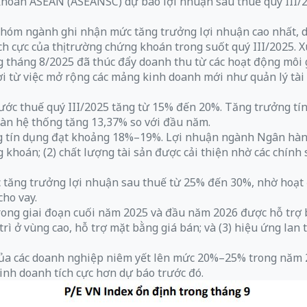
hoán ASEAN (ASEANSC) dự báo lợi nhuận sau thuế quý III/20
hóm ngành ghi nhận mức tăng trưởng lợi nhuận cao nhất, 
h cực của thị trường chứng khoán trong suốt quý III/2025. 
g tháng 8/2025 đã thúc đẩy doanh thu từ các hoạt động môi g
i từ việc mở rộng các mảng kinh doanh mới như quản lý tài
c thuế quý III/2025 tăng từ 15% đến 20%. Tăng trưởng tín 
oàn hệ thống tăng 13,37% so với đầu năm.
 tín dụng đạt khoảng 18%–19%. Lợi nhuận ngành Ngân hàng 
khoán; (2) chất lượng tài sản được cải thiện nhờ các chính sá
tăng trưởng lợi nhuận sau thuế từ 25% đến 30%, nhờ hoạt độ
cho vay.
g giai đoạn cuối năm 2025 và đầu năm 2026 được hỗ trợ bởi:
ì ở vùng cao, hỗ trợ mặt bằng giá bán; và (3) hiệu ứng lan t
ủa các doanh nghiệp niêm yết lên mức 20%–25% trong năm 2
inh doanh tích cực hơn dự báo trước đó.