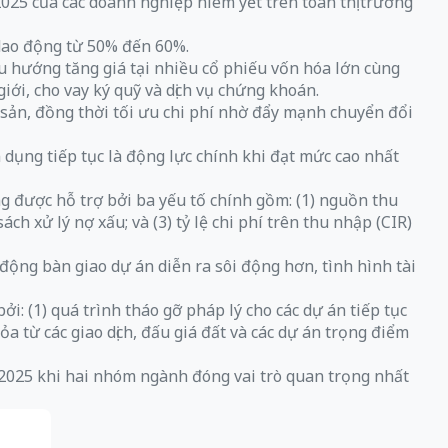
25 của các doanh nghiệp niêm yết trên toàn thị trường
dao động từ 50% đến 60%.
Xu hướng tăng giá tại nhiều cổ phiếu vốn hóa lớn cùng
iới, cho vay ký quỹ và dịch vụ chứng khoán.
 sản, đồng thời tối ưu chi phí nhờ đẩy mạnh chuyển đổi
dụng tiếp tục là động lực chính khi đạt mức cao nhất
được hỗ trợ bởi ba yếu tố chính gồm: (1) nguồn thu
ch xử lý nợ xấu; và (3) tỷ lệ chi phí trên thu nhập (CIR)
ng bàn giao dự án diễn ra sôi động hơn, tình hình tài
 (1) quá trình tháo gỡ pháp lý cho các dự án tiếp tục
ỏa từ các giao dịch, đấu giá đất và các dự án trọng điểm
025 khi hai nhóm ngành đóng vai trò quan trọng nhất