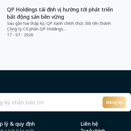
QP Holdings tái định vị, hướng tới phát triển
bất động sản bền vững
Sau gần hai thập kỷ, QP Xanh chính thức đổi tên thành
Công ty Cổ phần QP Holdings…
17 - 07 - 2026
Đăng ký
l
p lý & quy định
Liên hệ
nh sách bảo mật
Trụ sở chính