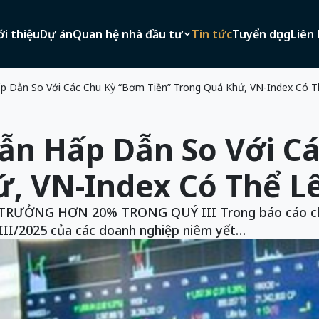
ới thiệu
Dự án
Quan hệ nhà đầu tư
Tin tức
Tuyển dụng
Liên 
ấp Dẫn So Với Các Chu Kỳ “Bơm Tiền” Trong Quá Khứ, VN-Index Có T
Vẫn Hấp Dẫn So Với C
ứ, VN-Index Có Thể L
NG HƠN 20% TRONG QUÝ III Trong báo cáo chiến
III/2025 của các doanh nghiệp niêm yết…