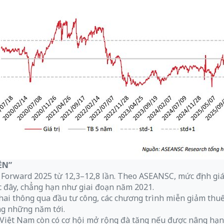
ỀN”
E Forward 2025 từ 12,3–12,8 lần. Theo ASEANSC, mức định g
ớc đây, chẳng hạn như giai đoạn năm 2021.
hai thông qua đầu tư công, các chương trình miễn giảm thuế
ng những năm tới.
iệt Nam còn có cơ hội mở rộng đà tăng nếu được nâng hạng t