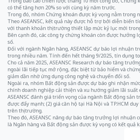
Trong báo cáo chiến lược tháng 10 mới công bố, Chứng k
có thể tăng hơn 20% so với cùng kỳ năm trước.
Trong đó, nhóm Chứng khoán được kỳ vọng nằm trong n
Theo ASEANSC, kết quả này được hỗ trợ bởi diễn biến tíc
với thanh khoản thị trường thiết lập mức kỷ lục mới tron
Bên cạnh đó, các công ty chứng khoán còn được hưởng lợ
số.
Đối với ngành Ngân hàng, ASEANSC dự báo lợi nhuận trướ
trong nhiều năm. Tính đến hết tháng 9/2025, tín dụng t
Cho cả năm 2025, ASEANSC Research dự báo tăng trưởng
ngoài lãi tiếp tục mở rộng, đặc biệt từ bảo hiểm và chứng 
giảm dần nhờ ứng dụng công nghệ và chuyển đổi số.
Ngoài ra, nhóm Bất động sản được dự báo ghi nhận mức 
chính doanh nghiệp cải thiện và xu hướng giảm lãi suất 
ASEANSC đánh giá triển vọng của ngành Bất động sản tron
được đẩy mạnh; (2) giá căn hộ tại Hà Nội và TP.HCM duy tr
trên thị trường.
Theo đó, ASEANSC nâng dự báo tăng trưởng lợi nhuận c
là Ngân hàng và Bất động sản được kỳ vọng có kết quả k