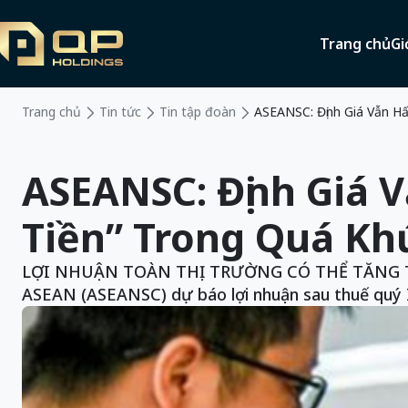
Trang chủ
Gi
Trang chủ
Tin tức
Tin tập đoàn
ASEANSC: Định Giá Vẫn H
ASEANSC: Định Giá 
Tiền” Trong Quá Kh
LỢI NHUẬN TOÀN THỊ TRƯỜNG CÓ THỂ TĂNG TRƯỞ
ASEAN (ASEANSC) dự báo lợi nhuận sau thuế quý 