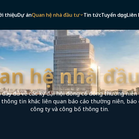
ới thiệu
Dự án
Quan hệ nhà đầu tư
Tin tức
Tuyển dụng
Liên 
an hệ nhà đầu
 đầy đủ về các kỳ đại hội đồng cổ đông thường niên 
c thông tin khác liên quan báo cáo thường niên, báo 
công ty và công bố thông tin.