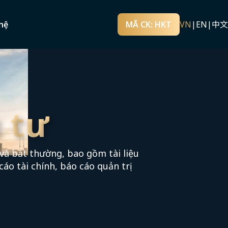
hệ
MÃ CK: HKT
VN
|
EN
|
中文
 tư
và bất thường, bao gồm tài liệu
cáo tài chính, báo cáo quản trị