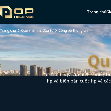
Trang chủ
Gi
Trang chủ
Quan hệ nhà đầu tư
Công bố thông tin
Qu
QP Holdings cập nhật thông tin
họp và biên bản cuộc họp và cá