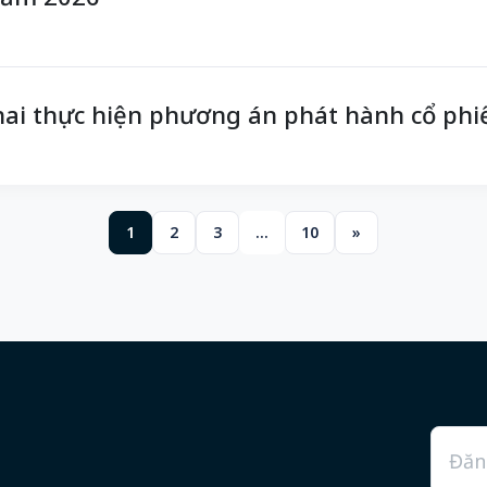
hai thực hiện phương án phát hành cổ phiế
1
2
3
…
10
»
Emai