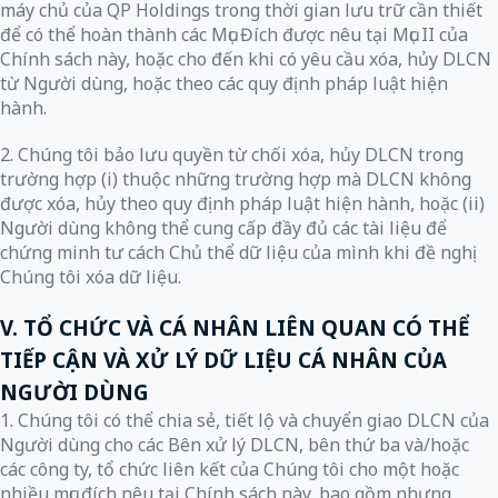
máy chủ của QP Holdings trong thời gian lưu trữ cần thiết
để có thể hoàn thành các Mục Đích được nêu tại Mục II của
Chính sách này, hoặc cho đến khi có yêu cầu xóa, hủy DLCN
từ Người dùng, hoặc theo các quy định pháp luật hiện
hành.
2. Chúng tôi bảo lưu quyền từ chối xóa, hủy DLCN trong
trường hợp (i) thuộc những trường hợp mà DLCN không
được xóa, hủy theo quy định pháp luật hiện hành, hoặc (ii)
Người dùng không thể cung cấp đầy đủ các tài liệu để
chứng minh tư cách Chủ thể dữ liệu của mình khi đề nghị
Chúng tôi xóa dữ liệu.
V. TỔ CHỨC VÀ CÁ NHÂN LIÊN QUAN CÓ THỂ
TIẾP CẬN VÀ XỬ LÝ DỮ LIỆU CÁ NHÂN CỦA
NGƯỜI DÙNG
1. Chúng tôi có thể chia sẻ, tiết lộ và chuyển giao DLCN của
Người dùng cho các Bên xử lý DLCN, bên thứ ba và/hoặc
các công ty, tổ chức liên kết của Chúng tôi cho một hoặc
nhiều mục đích nêu tại Chính sách này, bao gồm nhưng