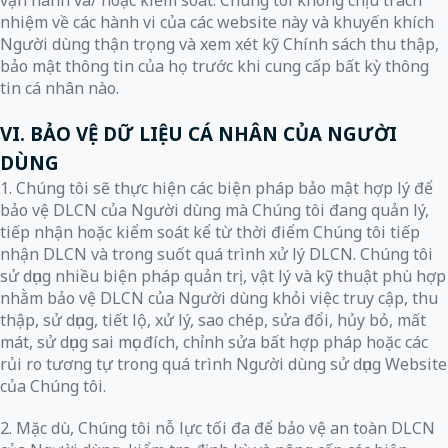
vận hành và/ hoặc kiểm soát. Chúng tôi không chịu trách
nhiệm về các hành vi của các website này và khuyến khích
Người dùng thận trọng và xem xét kỹ Chính sách thu thập,
bảo mật thông tin của họ trước khi cung cấp bất kỳ thông
tin cá nhân nào.
VI. BẢO VỆ DỮ LIỆU CÁ NHÂN CỦA NGƯỜI
DÙNG
1. Chúng tôi sẽ thực hiện các biện pháp bảo mật hợp lý để
bảo vệ DLCN của Người dùng mà Chúng tôi đang quản lý,
tiếp nhận hoặc kiểm soát kể từ thời điểm Chúng tôi tiếp
nhận DLCN và trong suốt quá trình xử lý DLCN. Chúng tôi
sử dụng nhiều biện pháp quản trị, vật lý và kỹ thuật phù hợp
nhằm bảo vệ DLCN của Người dùng khỏi việc truy cập, thu
thập, sử dụng, tiết lộ, xử lý, sao chép, sửa đổi, hủy bỏ, mất
mát, sử dụng sai mục đích, chỉnh sửa bất hợp pháp hoặc các
rủi ro tương tự trong quá trình Người dùng sử dụng Website
của Chúng tôi.
2. Mặc dù, Chúng tôi nỗ lực tối đa để bảo vệ an toàn DLCN