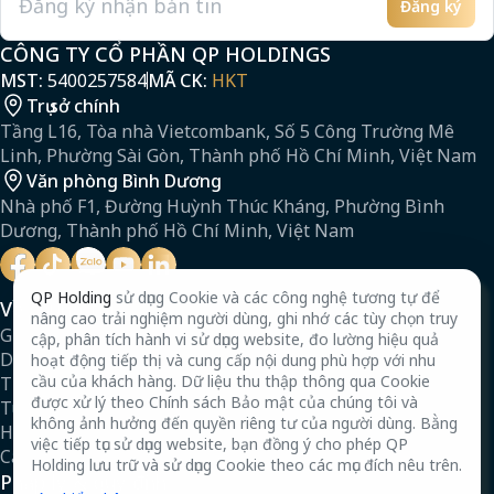
Đăng ký
Email
CÔNG TY CỔ PHẦN QP HOLDINGS
MST:
5400257584
MÃ CK:
HKT
Trụ sở chính
Tầng L16, Tòa nhà Vietcombank, Số 5 Công Trường Mê
Linh, Phường Sài Gòn, Thành phố Hồ Chí Minh, Việt Nam
Văn phòng Bình Dương
Nhà phố F1, Đường Huỳnh Thúc Kháng, Phường Bình
Dương, Thành phố Hồ Chí Minh, Việt Nam
QP Holding
sử dụng Cookie và các công nghệ tương tự để
Về chúng tôi
nâng cao trải nghiệm người dùng, ghi nhớ các tùy chọn truy
Giới thiệu
cập, phân tích hành vi sử dụng website, đo lường hiệu quả
Dự án
hoạt động tiếp thị và cung cấp nội dung phù hợp với nhu
cầu của khách hàng. Dữ liệu thu thập thông qua Cookie
Tin tức
được xử lý theo Chính sách Bảo mật của chúng tôi và
Tuyển dụng
không ảnh hưởng đến quyền riêng tư của người dùng. Bằng
Hồ sơ năng lực
việc tiếp tục sử dụng website, bạn đồng ý cho phép QP
Câu hỏi thường gặp
Holding lưu trữ và sử dụng Cookie theo các mục đích nêu trên.
Pháp lý & quy định