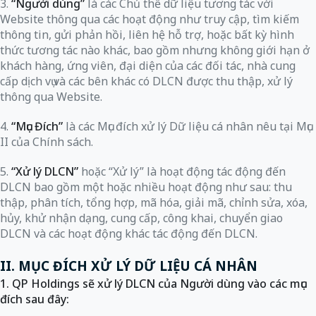
3.
“Người dùng”
là các Chủ thể dữ liệu tương tác với
Website thông qua các hoạt động như truy cập, tìm kiếm
thông tin, gửi phản hồi, liên hệ hỗ trợ, hoặc bất kỳ hình
thức tương tác nào khác, bao gồm nhưng không giới hạn ở
khách hàng, ứng viên, đại diện của các đối tác, nhà cung
cấp dịch vụ và các bên khác có DLCN được thu thập, xử lý
thông qua Website.
4.
“Mục Đích”
là các Mục đích xử lý Dữ liệu cá nhân nêu tại Mục
II của Chính sách.
5.
“Xử lý DLCN”
hoặc “Xử lý” là hoạt động tác động đến
DLCN bao gồm một hoặc nhiều hoạt động như sau: thu
thập, phân tích, tổng hợp, mã hóa, giải mã, chỉnh sửa, xóa,
hủy, khử nhận dạng, cung cấp, công khai, chuyển giao
DLCN và các hoạt động khác tác động đến DLCN.
II. MỤC ĐÍCH XỬ LÝ DỮ LIỆU CÁ NHÂN
1. QP Holdings sẽ xử lý DLCN của Người dùng vào các mục
đích sau đây: