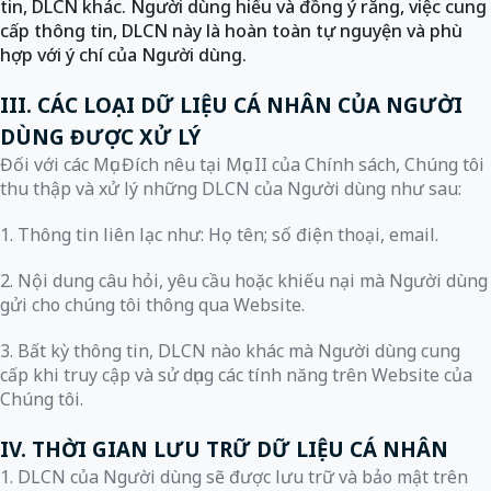
tin, DLCN khác. Người dùng hiểu và đồng ý rằng, việc cung
cấp thông tin, DLCN này là hoàn toàn tự nguyện và phù
hợp với ý chí của Người dùng.
III. CÁC LOẠI DỮ LIỆU CÁ NHÂN CỦA NGƯỜI
DÙNG ĐƯỢC XỬ LÝ
Đối với các Mục Đích nêu tại Mục II của Chính sách, Chúng tôi
thu thập và xử lý những DLCN của Người dùng như sau:
1. Thông tin liên lạc như: Họ tên; số điện thoại, email.
2. Nội dung câu hỏi, yêu cầu hoặc khiếu nại mà Người dùng
gửi cho chúng tôi thông qua Website.
3. Bất kỳ thông tin, DLCN nào khác mà Người dùng cung
cấp khi truy cập và sử dụng các tính năng trên Website của
Chúng tôi.
IV. THỜI GIAN LƯU TRỮ DỮ LIỆU CÁ NHÂN
1. DLCN của Người dùng sẽ được lưu trữ và bảo mật trên