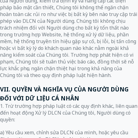
của Người dùng, kiểm tra định kỳ và nâng cấp các biện
pháp bảo mật cần thiết, Chúng tôi không thể ngăn chặn
hoàn toàn các rủi ro như việc bị bất kỳ bên nào truy cập trái
phép vào DLCN của Người dùng. Chúng tôi không chịu
trách nhiệm đối với Người dùng cho bất kỳ tổn thất nào
trong trường hợp Website, hệ thống xử lý dữ liệu, phần
mềm, hệ thống truyền tín hiệu gặp sự cố, bị lỗi, bị tấn công
hoặc vì bất kỳ lý do khách quan nào khác nằm ngoài khả
năng kiểm soát của Chúng tôi. Trường hợp phát hiện có vi
phạm, Chúng tôi sẽ tuân thủ việc báo cáo, đồng thời sẽ nỗ
lực khắc phục, ngăn chặn thiệt hại trong khả năng của
Chúng tôi và theo quy định pháp luật hiện hành.
VII. QUYỀN VÀ NGHĨA VỤ CỦA NGƯỜI DÙNG
ĐỐI VỚI DỮ LIỆU CÁ NHÂN
1. Trừ trường hợp pháp luật có các quy định khác, liên quan
đến hoạt động Xử lý DLCN của Chúng tôi, Người dùng có
quyền:
a) Yêu cầu xem, chỉnh sửa DLCN của mình, hoặc yêu cầu