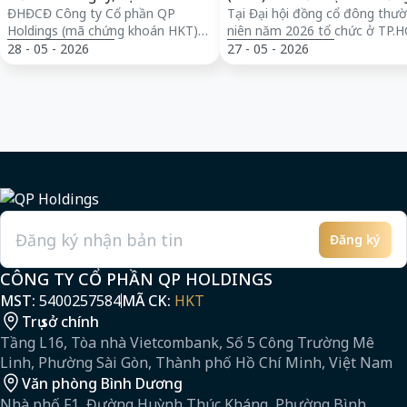
đồng để M&A dự án bất động
ĐHĐCĐ Công ty Cổ phần QP
578%, tham vọng làm dự 
Tại Đại hội đồng cổ đông thư
Holdings (mã chứng khoán HKT)
niên năm 2026 tổ chức ở TP.
sản
bất động sản nghìn tỷ ở
đã thông qua nhiều tờ trình
Công ty Cổ phần…
28 - 05 - 2026
27 - 05 - 2026
TP.HCM
quan…
Đăng ký
Email
CÔNG TY CỔ PHẦN QP HOLDINGS
MST:
5400257584
MÃ CK:
HKT
Trụ sở chính
Tầng L16, Tòa nhà Vietcombank, Số 5 Công Trường Mê
Linh, Phường Sài Gòn, Thành phố Hồ Chí Minh, Việt Nam
Văn phòng Bình Dương
Nhà phố F1, Đường Huỳnh Thúc Kháng, Phường Bình