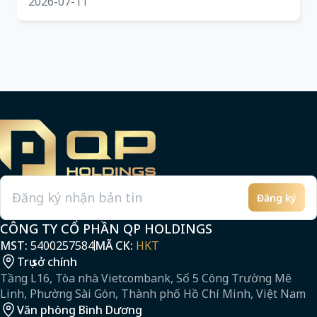
2026-07-11
Đăng ký
Email
CÔNG TY CỔ PHẦN QP HOLDINGS
MST:
5400257584
MÃ CK:
HKT
Trụ sở chính
Tầng L16, Tòa nhà Vietcombank, Số 5 Công Trường Mê
Linh, Phường Sài Gòn, Thành phố Hồ Chí Minh, Việt Nam
Văn phòng Bình Dương