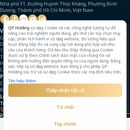
Nhà phố F1, Đường Huỳnh Thúc Kháng, Phường Bình
Dương, Thành phố Hồ Chí Minh, Việt Nam
QP Holding
sử dụng Cookie và các công nghệ tương tự để
Về chúng tôi
nâng cao trải nghiệm người dùng, ghi nhớ các tùy chọn truy
Giới thiệu
cập, phân tích hành vi sử dụng website, đo lường hiệu quả
Dự án
hoạt động tiếp thị và cung cấp nội dung phù hợp với nhu
cầu của khách hàng. Dữ liệu thu thập thông qua Cookie
Tin tức
được xử lý theo Chính sách Bảo mật của chúng tôi và
Tuyển dụng
không ảnh hưởng đến quyền riêng tư của người dùng. Bằng
Hồ sơ năng lực
việc tiếp tục sử dụng website, bạn đồng ý cho phép QP
Câu hỏi thường gặp
Holding lưu trữ và sử dụng Cookie theo các mục đích nêu trên.
Pháp lý & quy định
Tìm hiểu thêm
Chính sách bảo mật
Điều khoản
Chấp nhận tất cả
Liên hệ
Trụ sở chính
Từ chối
19000066
info@qpholdings.vn
Tùy chỉnh
Copyright @ 2026 QP HOLDINGS. All Rights Reserved
Ứng tuyển