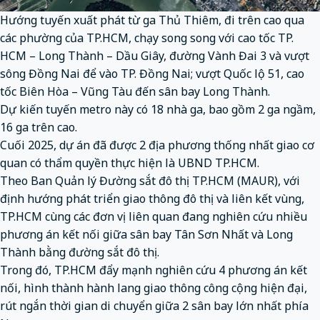
Hướng tuyến xuất phát từ ga Thủ Thiêm, đi trên cao qua
các phường của TP.HCM, chạy song song với cao tốc TP.
HCM – Long Thành – Dầu Giây, đường Vành Đai 3 và vượt
sông Đồng Nai để vào TP. Đồng Nai; vượt Quốc lộ 51, cao
tốc Biên Hòa – Vũng Tàu đến sân bay Long Thành.
Dự kiến tuyến metro này có 18 nhà ga, bao gồm 2 ga ngầm,
16 ga trên cao.
Cuối 2025, dự án đã được 2 địa phương thống nhất giao cơ
quan có thẩm quyền thực hiện là UBND TP.HCM.
Theo Ban Quản lý Đường sắt đô thị TP.HCM (MAUR), với
định hướng phát triển giao thông đô thị và liên kết vùng,
TP.HCM cùng các đơn vị liên quan đang nghiên cứu nhiều
phương án kết nối giữa sân bay Tân Sơn Nhất và Long
Thành bằng đường sắt đô thị.
Trong đó, TP.HCM đẩy mạnh nghiên cứu 4 phương án kết
nối, hình thành hành lang giao thông công cộng hiện đại,
rút ngắn thời gian di chuyển giữa 2 sân bay lớn nhất phía