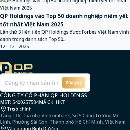
QP Holdings vào Top 50 doanh nghiệp niêm yết
tốt nhất Việt Nam 2025
Lần thứ 3 liên tiếp QP Holdings được Forbes Việt Nam vinh
danh trong danh sách Top 50…
12 - 12 - 2025
Đăng ký
Email
CÔNG TY CỔ PHẦN QP HOLDINGS
MST:
5400257584
MÃ CK:
HKT
Trụ sở chính
Tầng L16, Tòa nhà Vietcombank, Số 5 Công Trường Mê
Linh, Phường Sài Gòn, Thành phố Hồ Chí Minh, Việt Nam
Văn phòng Bình Dương