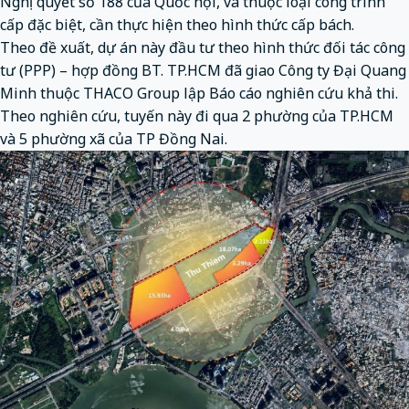
Nghị quyết số 188 của Quốc hội, và thuộc loại công trình
cấp đặc biệt, cần thực hiện theo hình thức cấp bách.
Theo đề xuất, dự án này đầu tư theo hình thức đối tác công
tư (PPP) – hợp đồng BT. TP.HCM đã giao Công ty Đại Quang
Minh thuộc THACO Group lập Báo cáo nghiên cứu khả thi.
Theo nghiên cứu, tuyến này đi qua 2 phường của TP.HCM
và 5 phường xã của TP Đồng Nai.