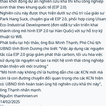
thảo khởi động dự án nghiên cứu khả thi khu công nghiệp
sinh thái theo khung quốc tế (EIP 2.0).
Nghiên cứu này được thực hiện dưới sự chủ trì của giáo sư
Park Hang Suck, chuyên gia về EIP 2.0, phối hợp cùng Ulsan
Eco-Industrial Development (đơn vị đã tư vấn triển khai
thành công mô hình EIP 2.0 tại Hàn Quốc) với sự hỗ trợ kỹ
thuật từ WB.
Phát biểu tại hội thảo, ông Bùi Minh Thạnh, Phó Chủ tịch
UBND tỉnh Bình Dương cho biết: “Việc áp dụng các nguyên
tắc của EIP 2.0 giúp giảm phát thải carbon, tối ưu hóa việc
sử dụng tài nguyên và tạo ra một hệ sinh thái công nghiệp
thân thiện với môi trường.”
“Mô hình này không chỉ là hướng dẫn cho các KCN mới mà
còn là con đường chuyển đổi quan trọng cho các KCN hiện
có. UBND tỉnh hoàn toàn ủng hộ nghiên cứu khả thi này”,
ông Thạnh nhấn mạnh.
Nguồn: thanhnien.vn
14/02/2025