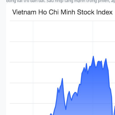
đóng vai trò dẫn dắt. Sau nhịp tăng mạnh trong phiên, áp 