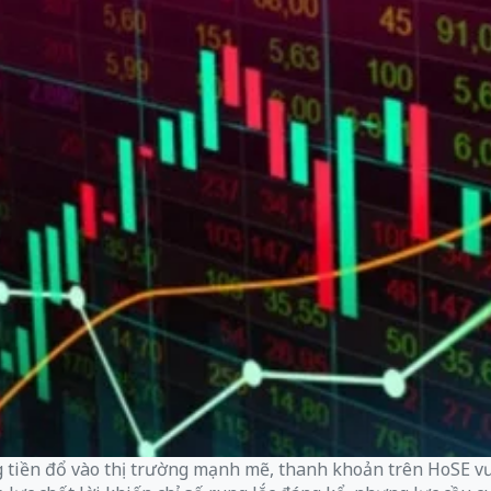
 tiền đổ vào thị trường mạnh mẽ, thanh khoản trên HoSE vươ