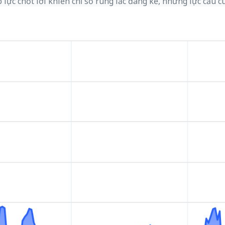
lực chốt lời khiến chỉ số rung lắc đáng kể, nhưng lực cầu cu