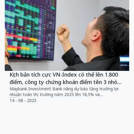
Kịch bản tích cực VN-Index có thể lên 1.800
điểm, công ty chứng khoán điểm tên 3 nhóm
cổ phiếu hot dự báo hưởng lợi trong nửa cuối
Maybank Investment Bank nâng dự báo tăng trưởng lợi
nhuận toàn thị trường năm 2025 lên 18,5% và…
năm 2025
14 - 08 - 2025