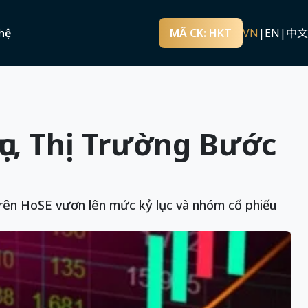
hệ
MÃ CK: HKT
VN
|
EN
|
中文
c, Thị Trường Bước
 trên HoSE vươn lên mức kỷ lục và nhóm cổ phiếu