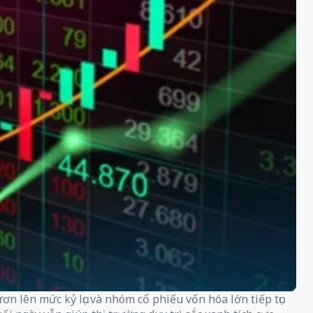
n lên mức kỷ lục và nhóm cổ phiếu vốn hóa lớn tiếp tục