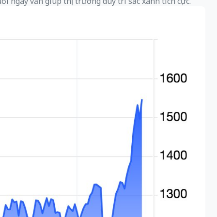
ối ngày vẫn giúp thị trường duy trì sắc xanh tích cực.