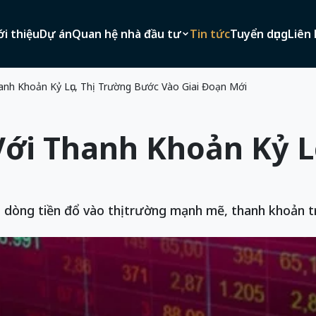
ới thiệu
Dự án
Quan hệ nhà đầu tư
Tin tức
Tuyển dụng
Liên 
nh Khoản Kỷ Lục, Thị Trường Bước Vào Giai Đoạn Mới
ới Thanh Khoản Kỷ Lụ
hi dòng tiền đổ vào thị trường mạnh mẽ, thanh khoản