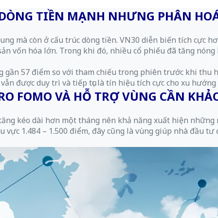
DÒNG TIỀN MẠNH NHƯNG PHÂN HO
ng mà còn ở cấu trúc dòng tiền. VN30 diễn biến tích cực hơ
n vốn hóa lớn. Trong khi đó, nhiều cổ phiếu đã tăng nóng 
 gần 57 điểm so với tham chiếu trong phiên trước khi thu hẹ
n được duy trì và tiếp tục là tín hiệu tích cực cho xu hướng 
 RO FOMO VÀ HỖ TRỢ VÙNG CẦN KHẢO
p tăng kéo dài hơn một tháng nên khả năng xuất hiện những 
 vực 1.484 – 1.500 điểm, đây cũng là vùng giúp nhà đầu tư 