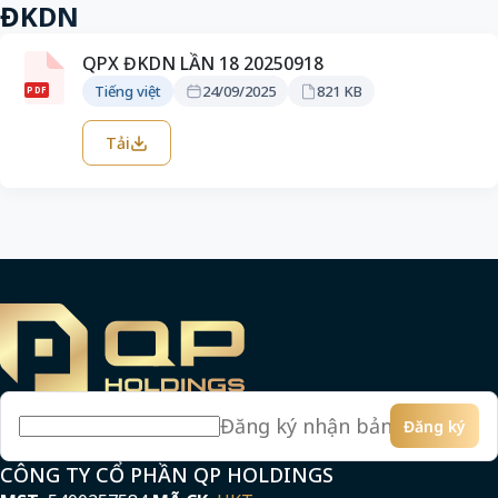
ĐKDN
QPX ĐKDN LẦN 18 20250918
Tiếng việt
24/09/2025
821 KB
PDF
Tải
Đăng ký
Email
CÔNG TY CỔ PHẦN QP HOLDINGS