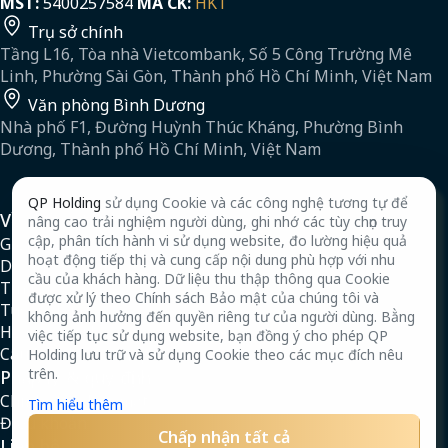
MST:
5400257584
MÃ CK:
HKT
Trụ sở chính
Tầng L16, Tòa nhà Vietcombank, Số 5 Công Trường Mê
Linh, Phường Sài Gòn, Thành phố Hồ Chí Minh, Việt Nam
Văn phòng Bình Dương
Nhà phố F1, Đường Huỳnh Thúc Kháng, Phường Bình
Dương, Thành phố Hồ Chí Minh, Việt Nam
QP Holding
sử dụng Cookie và các công nghệ tương tự để
Về chúng tôi
nâng cao trải nghiệm người dùng, ghi nhớ các tùy chọn truy
cập, phân tích hành vi sử dụng website, đo lường hiệu quả
Giới thiệu
hoạt động tiếp thị và cung cấp nội dung phù hợp với nhu
Dự án
cầu của khách hàng. Dữ liệu thu thập thông qua Cookie
Tin tức
được xử lý theo Chính sách Bảo mật của chúng tôi và
Tuyển dụng
không ảnh hưởng đến quyền riêng tư của người dùng. Bằng
Hồ sơ năng lực
việc tiếp tục sử dụng website, bạn đồng ý cho phép QP
Câu hỏi thường gặp
Holding lưu trữ và sử dụng Cookie theo các mục đích nêu
trên.
Pháp lý & quy định
Chính sách bảo mật
Tìm hiểu thêm
Điều khoản
Chấp nhận tất cả
Liên hệ