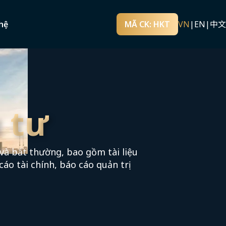
hệ
MÃ CK: HKT
VN
|
EN
|
中文
 tư
và bất thường, bao gồm tài liệu
cáo tài chính, báo cáo quản trị