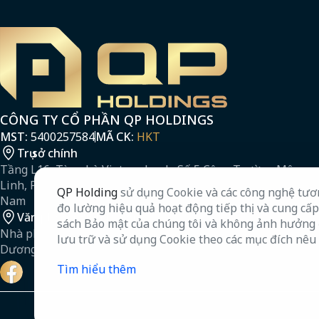
CÔNG TY CỔ PHẦN QP HOLDINGS
MST:
5400257584
MÃ CK:
HKT
Trụ sở chính
Tầng L16, Tòa nhà Vietcombank, Số 5 Công Trường Mê
Linh, Phường Sài Gòn, Thành phố Hồ Chí Minh, Việt
QP Holding
sử dụng Cookie và các công nghệ tương
Nam
đo lường hiệu quả hoạt động tiếp thị và cung cấ
Văn phòng Bình Dương
sách Bảo mật của chúng tôi và không ảnh hưởng 
Nhà phố F1, Đường Huỳnh Thúc Kháng, Phường Bình
lưu trữ và sử dụng Cookie theo các mục đích nêu 
Dương, Thành phố Hồ Chí Minh, Việt Nam
Tìm hiểu thêm