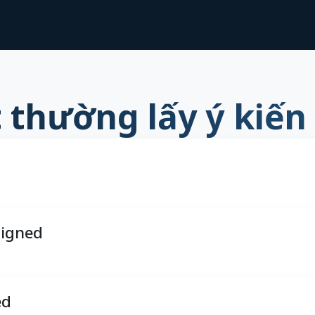
t thường lấy ý kiến
signed
ed