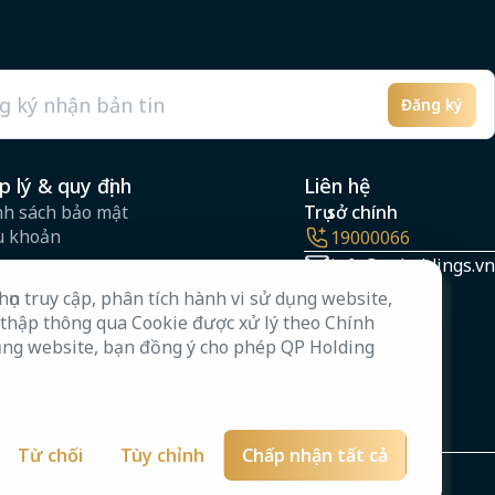
Đăng ký
l
p lý & quy định
Liên hệ
nh sách bảo mật
Trụ sở chính
u khoản
19000066
info@qpholdings.vn
ọn truy cập, phân tích hành vi sử dụng website,
 thập thông qua Cookie được xử lý theo Chính
dụng website, bạn đồng ý cho phép QP Holding
Từ chối
Tùy chỉnh
Chấp nhận tất cả
d