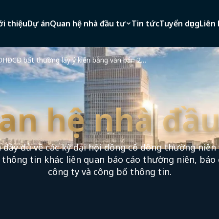
ới thiệu
Dự án
Quan hệ nhà đầu tư
Tin tức
Tuyển dụng
Liên 
Tài liệu ĐHĐCĐ bất thường lấy ý kiến bằng văn bản 2025
an hệ nhà đầu
 đầy đủ về các kỳ đại hội đồng cổ đông thường niên 
c thông tin khác liên quan báo cáo thường niên, báo 
công ty và công bố thông tin.