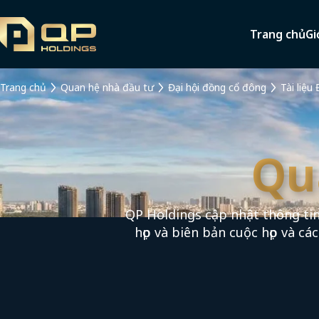
Trang chủ
Gi
Trang chủ
Quan hệ nhà đầu tư
Đại hội đồng cổ đông
Qu
QP Holdings cập nhật thông tin
họp và biên bản cuộc họp và cá