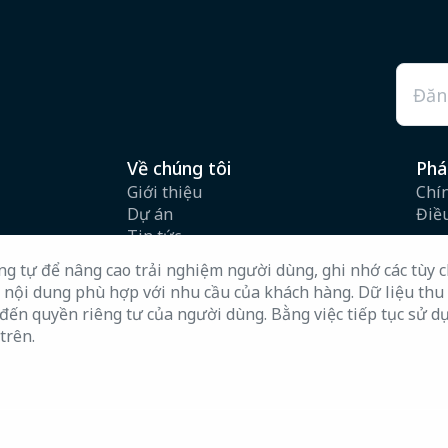
Emai
Về chúng tôi
Phá
Giới thiệu
Chí
Dự án
Điề
Tin tức
Tuyển dụng
 tự để nâng cao trải nghiệm người dùng, ghi nhớ các tùy ch
Hồ sơ năng lực
p nội dung phù hợp với nhu cầu của khách hàng. Dữ liệu thu
Câu hỏi thường gặp
đến quyền riêng tư của người dùng. Bằng việc tiếp tục sử 
trên.
Copyright @ 2026 QP HOLDINGS. All Rights Reserve