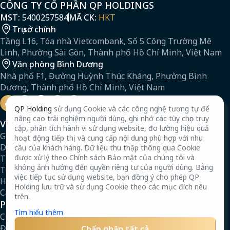
CÔNG TY CỔ PHẦN QP HOLDINGS
MST:
5400257584
MÃ CK:
HKT
Trụ sở chính
Tầng L16, Tòa nhà Vietcombank, Số 5 Công Trường Mê
Linh, Phường Sài Gòn, Thành phố Hồ Chí Minh, Việt Nam
Văn phòng Bình Dương
Nhà phố F1, Đường Huỳnh Thúc Kháng, Phường Bình
Dương, Thành phố Hồ Chí Minh, Việt Nam
QP Holding
sử dụng Cookie và các công nghệ tương tự để
nâng cao trải nghiệm người dùng, ghi nhớ các tùy chọn truy
Về chúng tôi
cập, phân tích hành vi sử dụng website, đo lường hiệu quả
Giới thiệu
hoạt động tiếp thị và cung cấp nội dung phù hợp với nhu
Dự án
cầu của khách hàng. Dữ liệu thu thập thông qua Cookie
được xử lý theo Chính sách Bảo mật của chúng tôi và
Tin tức
không ảnh hưởng đến quyền riêng tư của người dùng. Bằng
Tuyển dụng
việc tiếp tục sử dụng website, bạn đồng ý cho phép QP
Hồ sơ năng lực
Holding lưu trữ và sử dụng Cookie theo các mục đích nêu
Câu hỏi thường gặp
trên.
Pháp lý & quy định
Tìm hiểu thêm
Chính sách bảo mật
Điều khoản
Chấp nhận tất cả