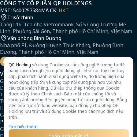
CÔNG TY CỔ PHẦN QP HOLDINGS
MST:
5400257584
MÃ CK:
HKT
Trụ sở chính
Tầng L16, Tòa nhà Vietcombank, Số 5 Công Trường Mê
Linh, Phường Sài Gòn, Thành phố Hồ Chí Minh, Việt Nam
Văn phòng Bình Dương
Nhà phố F1, Đường Huỳnh Thúc Kháng, Phường Bình
Dương, Thành phố Hồ Chí Minh, Việt Nam
QP Holding
sử dụng Cookie và các công nghệ tương tự để
nâng cao trải nghiệm người dùng, ghi nhớ các tùy chọn truy
Về chúng tôi
cập, phân tích hành vi sử dụng website, đo lường hiệu quả
Giới thiệu
hoạt động tiếp thị và cung cấp nội dung phù hợp với nhu
Dự án
cầu của khách hàng. Dữ liệu thu thập thông qua Cookie
được xử lý theo Chính sách Bảo mật của chúng tôi và
Tin tức
không ảnh hưởng đến quyền riêng tư của người dùng. Bằng
Tuyển dụng
việc tiếp tục sử dụng website, bạn đồng ý cho phép QP
Hồ sơ năng lực
Holding lưu trữ và sử dụng Cookie theo các mục đích nêu
Câu hỏi thường gặp
trên.
Pháp lý & quy định
Tìm hiểu thêm
Chính sách bảo mật
Điều khoản
Chấp nhận tất cả