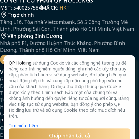
CÔNG TY CỔ PHẦN QP HOLDINGS
MST:
5400257584
MÃ CK:
HKT
Trụ sở chính
Tầng L16, Tòa nhà Vietcombank, Số 5 Công Trường Mê
Linh, Phường Sài Gòn, Thành phố Hồ Chí Minh, Việt Nam
Văn phòng Bình Dương
Nhà phố F1, Đường Huỳnh Thúc Kháng, Phường Bình
Dương, Thành phố Hồ Chí Minh, Việt Nam
QP Holding
sử dụng Cookie và các công nghệ tương tự để
nâng cao trải nghiệm người dùng, ghi nhớ các tùy chọn truy
Về chúng tôi
cập, phân tích hành vi sử dụng website, đo lường hiệu quả
Giới thiệu
hoạt động tiếp thị và cung cấp nội dung phù hợp với nhu
Dự án
cầu của khách hàng. Dữ liệu thu thập thông qua Cookie
được xử lý theo Chính sách Bảo mật của chúng tôi và
Tin tức
không ảnh hưởng đến quyền riêng tư của người dùng. Bằng
Tuyển dụng
việc tiếp tục sử dụng website, bạn đồng ý cho phép QP
Hồ sơ năng lực
Holding lưu trữ và sử dụng Cookie theo các mục đích nêu
Câu hỏi thường gặp
trên.
Pháp lý & quy định
Tìm hiểu thêm
Chính sách bảo mật
Điều khoản
Chấp nhận tất cả