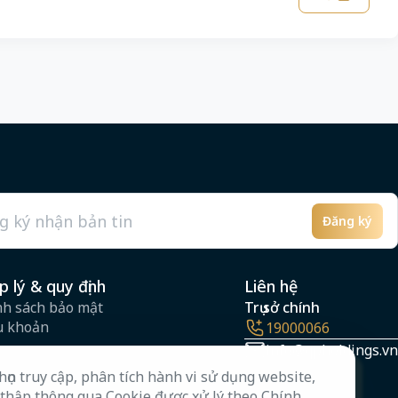
Đăng ký
l
p lý & quy định
Liên hệ
nh sách bảo mật
Trụ sở chính
u khoản
19000066
info@qpholdings.vn
ọn truy cập, phân tích hành vi sử dụng website,
 thập thông qua Cookie được xử lý theo Chính