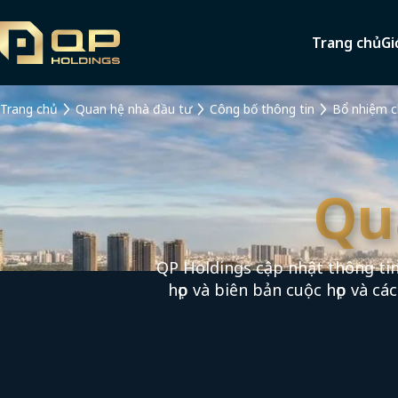
Trang chủ
Gi
Trang chủ
Quan hệ nhà đầu tư
Công bố thông tin
Bổ nhiệm c
Qu
QP Holdings cập nhật thông tin
họp và biên bản cuộc họp và cá