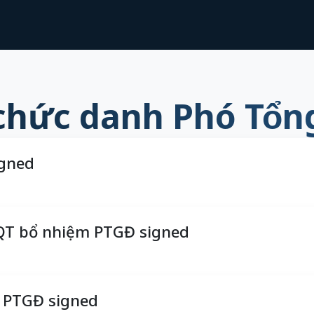
chức danh Phó Tổn
igned
QT bổ nhiệm PTGĐ signed
 PTGĐ signed