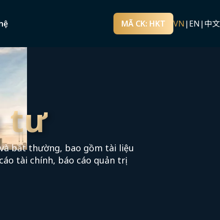
hệ
MÃ CK: HKT
VN
|
EN
|
中文
 tư
và bất thường, bao gồm tài liệu
cáo tài chính, báo cáo quản trị