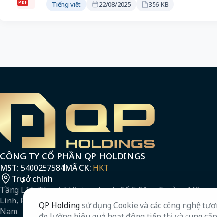
PDF
Tiếng việt
22/08/2025
356 KB
CÔNG TY CỔ PHẦN QP HOLDINGS
MST:
5400257584
MÃ CK:
HKT
Trụ sở chính
Tầng L16, Tòa nhà Vietcombank, Số 5 Công Trường Mê
Linh, Phường Sài Gòn, Thành phố Hồ Chí Minh, Việt
QP Holding
sử dụng Cookie và các công nghệ tương
Nam
đo lường hiệu quả hoạt động tiếp thị và cung cấ