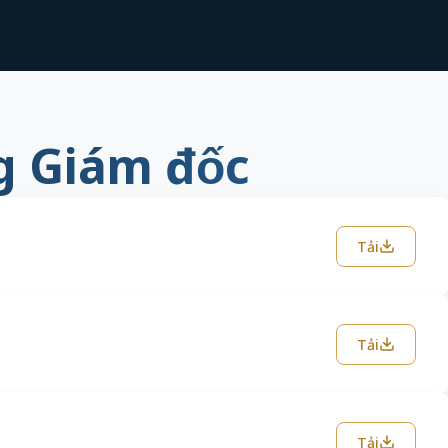
g Giám đốc
Tải
Tải
Tải