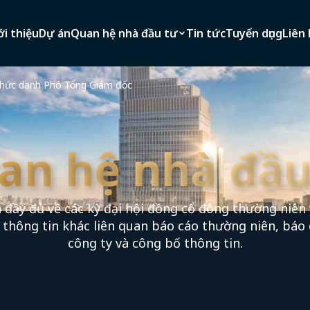
ới thiệu
Dự án
Quan hệ nhà đầu tư
Tin tức
Tuyển dụng
Liên 
hức danh Phó Tổng Giám đốc
an hệ nhà đầu
 đầy đủ về các kỳ đại hội đồng cổ đông thường niên 
c thông tin khác liên quan báo cáo thường niên, báo 
công ty và công bố thông tin.