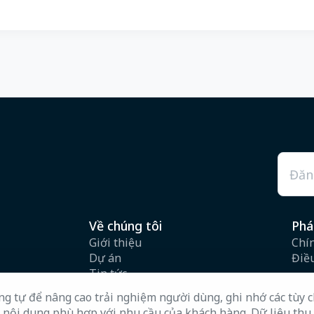
Emai
Về chúng tôi
Phá
Giới thiệu
Chí
Dự án
Điề
Tin tức
Tuyển dụng
 tự để nâng cao trải nghiệm người dùng, ghi nhớ các tùy ch
Hồ sơ năng lực
p nội dung phù hợp với nhu cầu của khách hàng. Dữ liệu thu