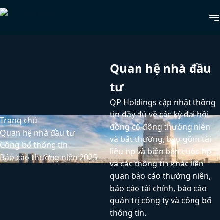
Quan hệ nhà đầu
tư
QP Holdings cập nhật thông
tin đầy đủ về các kỳ đại hội
Trang chủ
đồng cổ đông thường niên
Quan hệ nhà đầu tư
và bất thường, bao gồm tài
Công bố thông tin
liệu họp và biên bản cuộc họp
Báo cáo thường niên 2025
và các thông tin khác liên
quan báo cáo thường niên,
báo cáo tài chính, báo cáo
quản trị công ty và công bố
thông tin.