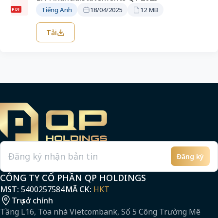
Tiếng Anh
18/04/2025
12 MB
PDF
Tải
Đăng ký
Email
CÔNG TY CỔ PHẦN QP HOLDINGS
MST:
5400257584
MÃ CK:
HKT
Trụ sở chính
Tầng L16, Tòa nhà Vietcombank, Số 5 Công Trường Mê