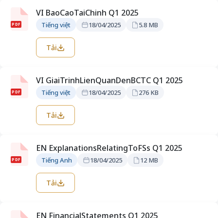
VI BaoCaoTaiChinh Q1 2025
Tiếng việt
18/04/2025
5.8 MB
PDF
Tải
VI GiaiTrinhLienQuanDenBCTC Q1 2025
Tiếng việt
18/04/2025
276 KB
PDF
Tải
EN ExplanationsRelatingToFSs Q1 2025
Tiếng Anh
18/04/2025
12 MB
PDF
Tải
EN FinancialStatements Q1 2025