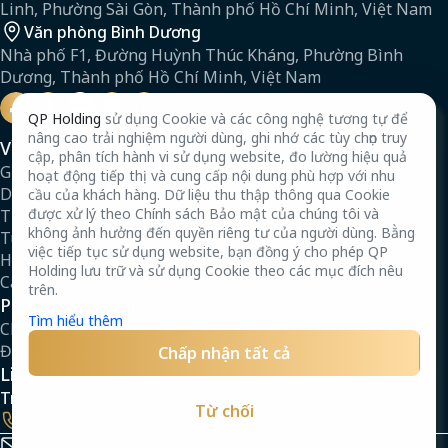
Linh, Phường Sài Gòn, Thành phố Hồ Chí Minh, Việt Nam
Văn phòng Bình Dương
Nhà phố F1, Đường Huỳnh Thúc Kháng, Phường Bình
Dương, Thành phố Hồ Chí Minh, Việt Nam
QP Holding
sử dụng Cookie và các công nghệ tương tự để
nâng cao trải nghiệm người dùng, ghi nhớ các tùy chọn truy
Về chúng tôi
cập, phân tích hành vi sử dụng website, đo lường hiệu quả
Giới thiệu
hoạt động tiếp thị và cung cấp nội dung phù hợp với nhu
Dự án
cầu của khách hàng. Dữ liệu thu thập thông qua Cookie
được xử lý theo Chính sách Bảo mật của chúng tôi và
Tin tức
không ảnh hưởng đến quyền riêng tư của người dùng. Bằng
Tuyển dụng
việc tiếp tục sử dụng website, bạn đồng ý cho phép QP
Hồ sơ năng lực
Holding lưu trữ và sử dụng Cookie theo các mục đích nêu
Câu hỏi thường gặp
trên.
Pháp lý & quy định
Tìm hiểu thêm
Chính sách bảo mật
Điều khoản
Chấp nhận tất cả
Liên hệ
Trụ sở chính
Từ chối
19000066
info@qpholdings.vn