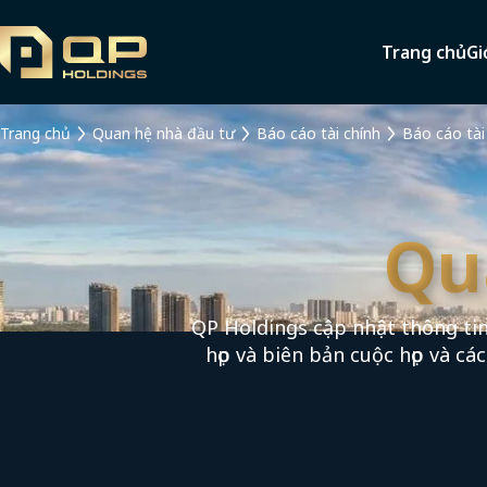
Trang chủ
Gi
Trang chủ
Quan hệ nhà đầu tư
Báo cáo tài chính
Báo cáo tài
Qu
QP Holdings cập nhật thông tin
họp và biên bản cuộc họp và cá