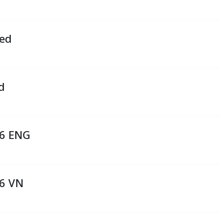
ned
d
26 ENG
26 VN