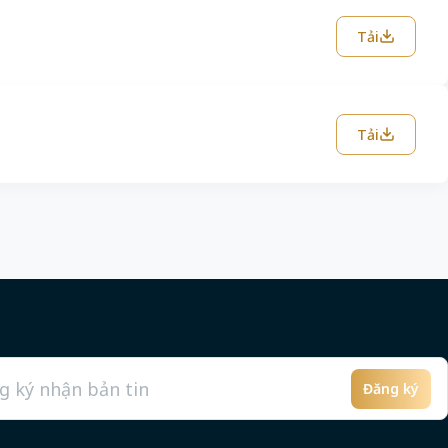
Tải
Tải
Đăng ký
l