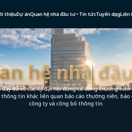
ới thiệu
Dự án
Quan hệ nhà đầu tư
Tin tức
Tuyển dụng
Liên 
 chính Quý 1 năm 2026
an hệ nhà đầu
 đầy đủ về các kỳ đại hội đồng cổ đông thường niên 
c thông tin khác liên quan báo cáo thường niên, báo 
công ty và công bố thông tin.