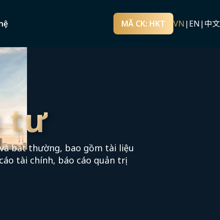
hệ
MÃ CK: HKT
VN
|
EN
|
中文
 tư
và bất thường, bao gồm tài liệu
cáo tài chính, báo cáo quản trị