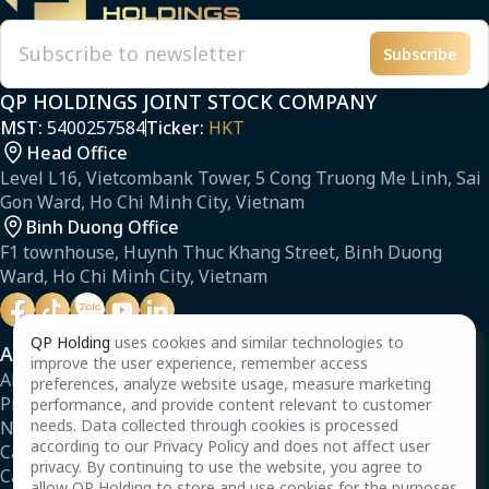
Subscribe
Email
QP HOLDINGS JOINT STOCK COMPANY
MST:
5400257584
Ticker:
HKT
Head Office
Level L16, Vietcombank Tower, 5 Cong Truong Me Linh, Sai
Gon Ward, Ho Chi Minh City, Vietnam
Binh Duong Office
F1 townhouse, Huynh Thuc Khang Street, Binh Duong
Ward, Ho Chi Minh City, Vietnam
QP Holding
uses cookies and similar technologies to
About Us
improve the user experience, remember access
About
preferences, analyze website usage, measure marketing
Projects
performance, and provide content relevant to customer
needs. Data collected through cookies is processed
News
according to our Privacy Policy and does not affect user
Careers
privacy. By continuing to use the website, you agree to
Capability Profile
allow QP Holding to store and use cookies for the purposes