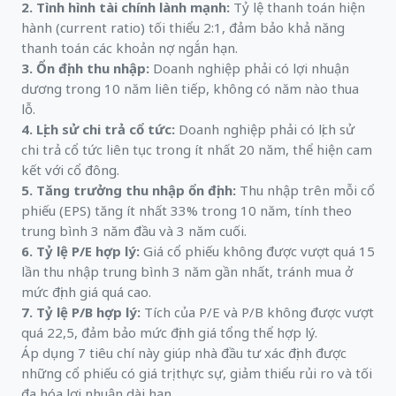
2. Tình hình tài chính lành mạnh:
Tỷ lệ thanh toán hiện
hành (current ratio) tối thiểu 2:1, đảm bảo khả năng
thanh toán các khoản nợ ngắn hạn.
3. Ổn định thu nhập:
Doanh nghiệp phải có lợi nhuận
dương trong 10 năm liên tiếp, không có năm nào thua
lỗ.
4. Lịch sử chi trả cổ tức:
Doanh nghiệp phải có lịch sử
chi trả cổ tức liên tục trong ít nhất 20 năm, thể hiện cam
kết với cổ đông.
5. Tăng trưởng thu nhập ổn định:
Thu nhập trên mỗi cổ
phiếu (EPS) tăng ít nhất 33% trong 10 năm, tính theo
trung bình 3 năm đầu và 3 năm cuối.
6. Tỷ lệ P/E hợp lý:
Giá cổ phiếu không được vượt quá 15
lần thu nhập trung bình 3 năm gần nhất, tránh mua ở
mức định giá quá cao.
7. Tỷ lệ P/B hợp lý:
Tích của P/E và P/B không được vượt
quá 22,5, đảm bảo mức định giá tổng thể hợp lý.
Áp dụng 7 tiêu chí này giúp nhà đầu tư xác định được
những cổ phiếu có giá trị thực sự, giảm thiểu rủi ro và tối
đa hóa lợi nhuận dài hạn.