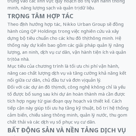
trung vào các lĩnh vực quy hoạch đô thị, vận hành thông
minh, năng lượng sạch và quản trị dữ liệu.
TRỌNG TÂM HỢP TÁC
Theo định hướng hợp tác, Nikko Urban Group sẽ đồng
hành cùng QP Holdings trong việc nghiên cứu và xây
dựng bộ tiêu chuẩn cho các khu đô thị thông minh. Hệ
thống này dự kiến bao gồm các giải pháp quản lý năng
lượng, an ninh, dịch vụ cư dân, vận hành tiện ích và quản
trị tòa nhà.
Mục tiêu của chương trình là tối ưu chi phí vận hành,
nâng cao chất lượng dịch vụ và tăng cường khả năng kết
nối giữa cư dân, chủ đầu tư và đơn vị quản lý.
Đối với các dự án đô thị mới, công nghệ không chỉ là yếu
tố được bổ sung sau khi dự án hoàn thành mà cần được
tích hợp ngay từ giai đoạn quy hoạch và thiết kế. Cách
tiếp cận này giúp tối ưu hạ tầng kỹ thuật, bố trí hệ thống
cảm biến, chiếu sáng thông minh, quản lý nước, thu gom
chất thải và các dịch vụ số phục vụ cư dân.
BẤT ĐỘNG SẢN VÀ NỀN TẢNG DỊCH VỤ