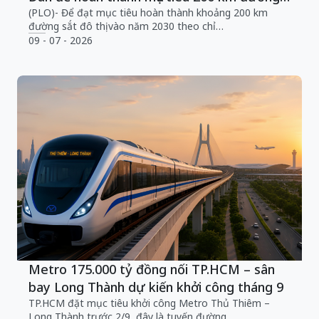
sắt đô thị
(PLO)- Để đạt mục tiêu hoàn thành khoảng 200 km
đường sắt đô thị vào năm 2030 theo chỉ…
09 - 07 - 2026
Metro 175.000 tỷ đồng nối TP.HCM – sân
bay Long Thành dự kiến khởi công tháng 9
TP.HCM đặt mục tiêu khởi công Metro Thủ Thiêm –
Long Thành trước 2/9, đây là tuyến đường…