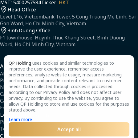
MST:
5400257584
Ticker:
HKT
Head Office
Level L16, Vietcombank Tower, 5 Cong Truong Me Linh, Sai
Gon Ward, Ho Chi Minh City, Vietnam
Binh Duong Office
F1 townhouse, Huynh Thuc Khang Street, Binh Duong
Ward, Ho Chi Minh City, Vietnam
QP Holding
uses cookies and similar technologies to
About Us
improve the user experience, remember access
About
preferences, analyze website usage, measure marketing
Projects
performance, and provide content relevant to customer
needs. Data collected through cookies is processed
News
according to our Privacy Policy and does not affect user
Careers
privacy. By continuing to use the website, you agree to
Capability Profile
allow QP Holding to store and use cookies for the purposes
Frequently Asked Questions
stated above.
Legal & Regulations
Learn more
Privacy Policy
Terms
Accept all
Contact