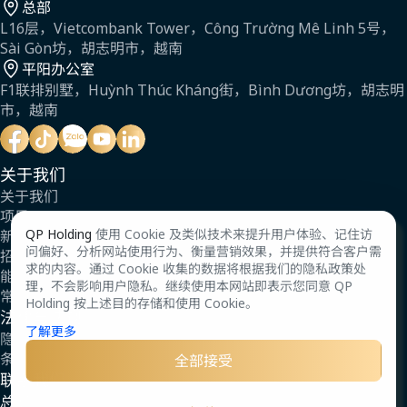
总部
L16层，Vietcombank Tower，Công Trường Mê Linh 5号，
Sài Gòn坊，胡志明市，越南
平阳办公室
F1联排别墅，Huỳnh Thúc Kháng街，Bình Dương坊，胡志明
市，越南
关于我们
关于我们
项目
QP Holding
使用 Cookie 及类似技术来提升用户体验、记住访
新闻
问偏好、分析网站使用行为、衡量营销效果，并提供符合客户需
招聘
求的内容。通过 Cookie 收集的数据将根据我们的隐私政策处
能力简介
理，不会影响用户隐私。继续使用本网站即表示您同意 QP
常见问题
Holding 按上述目的存储和使用 Cookie。
法律与法规
了解更多
隐私政策
条款
全部接受
联系我们
总部