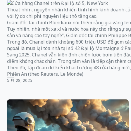
Thoạt nhìn, nguyên nhân khiến tình hình kinh doanh của
với lý do chi phí nguyên liệu thô tăng cao.
Giám đốc tài chính Blondiaux nói thêm rằng giá vàng leo
Tuy nhiên, nhà mốt xa xỉ và nước hoa này cho rằng sự sụ
sản và nâng cao tay nghề”, Giám đốc tài chính Philippe B
Trong đó, Chanel dành khoảng 600 triệu USD để gom các 
ngoái là mua lại tòa nhà tại số 42 Đại lộ Montaigne ở P
Sang 2025, Chanel vẫn kiên định chiến lược bơm tiền đầ
điểm không chắc chắn. Trọng tâm vẫn là tiếp cận thêm c
Theo đó, tập đoàn dự kiến khai trương 48 cửa hàng mới
Phiên An (theo Reuters, Le Monde)
5 月 28, 2025