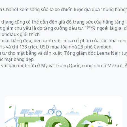
 Chanel kém sáng sủa là do chiến lược giá quá “hung hăng”.
 thang cũng có thể dẫn đến giá đồ trang sức của hãng tăng l
t giảm chủ yếu là do tăng cường đầu tư. “年份 ngoái là giai 
londiaux giải thích.
mặt bằng đẹp, bên cạnh việc mua cổ phần của các nhà cung 
aris và chi 133 triệu USD mua tòa nhà 23 phố Cambon.
u tư cho mặt bằng và sản xuất. Tổng giám đốc Leena Nair tu
ác mặt bằng đẹp.
, với gần một nửa ở Mỹ và Trung Quốc, cũng như ở Mexico, 