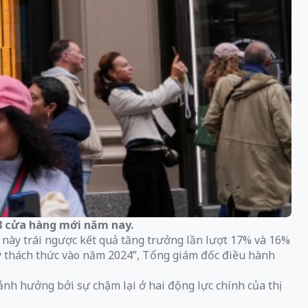
48 cửa hàng mới năm nay.
 này trái ngược kết quả tăng trưởng lần lượt 17% và 16%
đầy thách thức vào năm 2024”, Tổng giám đốc điều hành
 ảnh hưởng bởi sự chậm lại ở hai động lực chính của thị