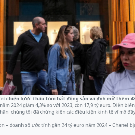
 trì chiến lược thâu tóm bất động sản và định mở thêm 
ăm 2024 giảm 4,3% so với 2023, còn 17,9 tỷ euro. Diễn biến
nhân, chúng tôi đã chứng kiến các điều kiện kinh tế vĩ mô 
ton – doanh số ước tính gần 24 tỷ euro năm 2024 – Chanel bị