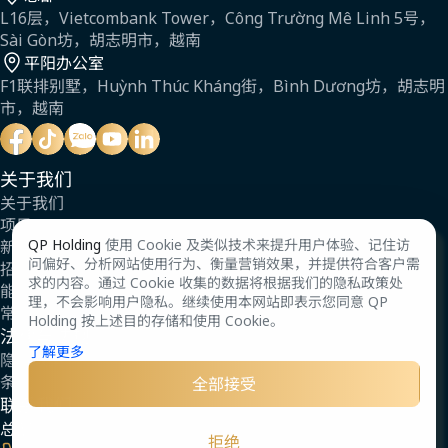
L16层，Vietcombank Tower，Công Trường Mê Linh 5号，
Sài Gòn坊，胡志明市，越南
平阳办公室
F1联排别墅，Huỳnh Thúc Kháng街，Bình Dương坊，胡志明
市，越南
关于我们
关于我们
项目
QP Holding
使用 Cookie 及类似技术来提升用户体验、记住访
新闻
问偏好、分析网站使用行为、衡量营销效果，并提供符合客户需
招聘
求的内容。通过 Cookie 收集的数据将根据我们的隐私政策处
能力简介
理，不会影响用户隐私。继续使用本网站即表示您同意 QP
常见问题
Holding 按上述目的存储和使用 Cookie。
法律与法规
了解更多
隐私政策
条款
全部接受
联系我们
总部
拒绝